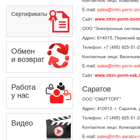
Контактное лицо: Ковалёв
E-mail:
sales@mttn-perm-izo
Сертификаты
Сайт:
www.mttn-perm-izote
ООО "Электронные системы
Адрес: 614015, Пермский кр
Телефон: +7 (495) 925-51-2
Обмен
Контактные лица: Васильев
и возврат
E-mail:
sales@mttn-perm-esk
Сайт:
www.mttn-perm-esk.
Работа
Саратов
у нас
ООО "СМИТТОРГ"
Адрес: 410012. г. Саратов, 
Телефон: +7 (495) 925-51-2
Видео
Контактное лицо: Кочегаро
E-mail:
sales@mttn-saratov.r