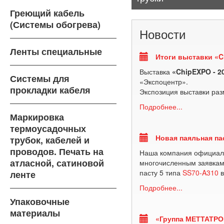
Греющий кабель
(Системы обогрева)
Новости
Ленты специальные
Итоги выставки «C
Выставка
«ChipEXPO - 2
Системы для
«Экспоцентр».
прокладки кабеля
Экспозиция выставки ра
Подробнее...
Маркировка
термоусадочных
Новая паяльная пас
трубок, кабелей и
проводов. Печать на
Наша компания официаль
атласной, сатиновой
многочисленным заявкам
пасту 5 типа
SS70-A310
в
ленте
Подробнее...
Упаковочные
материалы
«Группа МЕТТАТРОН