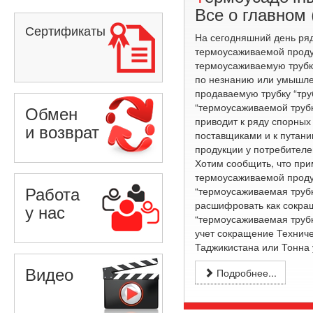
Все о главном 
Сертификаты
На сегодняшний день ря
термоусаживаемой проду
термоусаживаемую трубку
по незнанию или умышл
продаваемую трубку “тру
“термоусаживаемой трубк
Обмен
приводит к ряду спорных
и возврат
поставщиками и к путани
продукции у потребителе
Хотим сообщить, что при
термоусаживаемой проду
Работа
“термоусаживаемая трубк
расшифровать как сокра
у нас
“термоусаживаемая трубк
учет сокращение Техниче
Таджикистана или Тонна 
Видео
Подробнее...